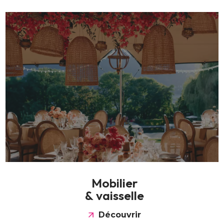
M
o
b
i
l
i
e
r
&
v
a
i
s
s
e
l
l
e
Découvrir