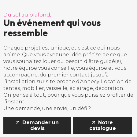
D
u
s
o
l
a
u
p
l
a
f
o
n
d
,
U
n
é
v
é
n
e
m
e
n
t
q
u
i
v
o
u
s
r
e
s
s
e
m
b
l
e
Chaque projet est unique, et c’est ce qui nous
anime. Que vous ayez une idée précise de ce que
vous souhaitez louer ou besoin d’être guidé(e),
notre équipe vous conseille, vous équipe et vous
accompagne, du premier contact jusqu’à
l’installation sur site proche d’Annecy. Location de
tentes, mobilier, vaisselle, éclairage, décoration…
On pense à tout, pour que vous puissiez profiter de
l’instant.
Une demande, une envie, un défi ?
Demander un
Notre
devis
catalogue