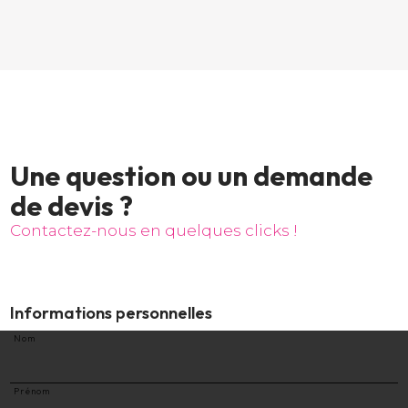
U
n
e
q
u
e
s
t
i
o
n
o
u
u
n
d
e
m
a
n
d
e
d
e
d
e
v
i
s
?
C
o
n
t
a
c
t
e
z
-
n
o
u
s
e
n
q
u
e
l
q
u
e
s
c
l
i
c
k
s
!
Informations personnelles
Nom
Prénom