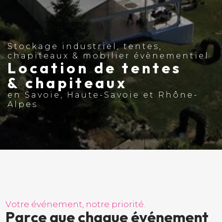
Stockage industriel, tentes,
chapiteaux & mobilier évènementiel
Location de tentes
& chapiteaux
en Savoie, Haute-Savoie et Rhône-
Alpes
V
o
t
r
e
é
v
é
n
e
m
e
n
t
,
n
o
t
r
e
p
r
i
o
r
i
t
é
.
P
a
r
c
e
q
u
e
c
h
a
q
u
e
é
v
é
n
e
m
e
n
t