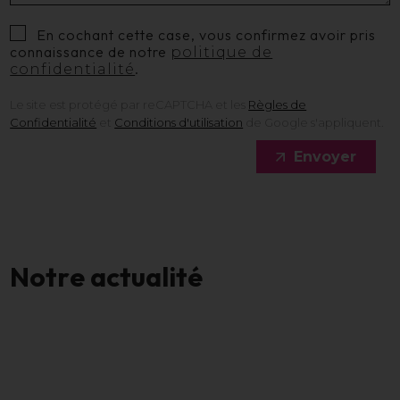
En cochant cette case, vous confirmez avoir pris
connaissance de notre
politique de
.
confidentialité
Le site est protégé par reCAPTCHA et les
Règles de
Confidentialité
et
Conditions d'utilisation
de Google s'appliquent.
Envoyer
N
o
t
r
e
a
c
t
u
a
l
i
t
é