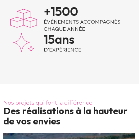
+
1500
ÉVÉNEMENTS ACCOMPAGNÉS
CHAQUE ANNÉE
15
ans
D’EXPÉRIENCE
N
o
s
p
r
o
j
e
t
s
q
u
i
f
o
n
t
l
a
d
i
f
f
é
r
e
n
c
e
D
e
s
r
é
a
l
i
s
a
t
i
o
n
s
à
l
a
h
a
u
t
e
u
r
d
e
v
o
s
e
n
v
i
e
s