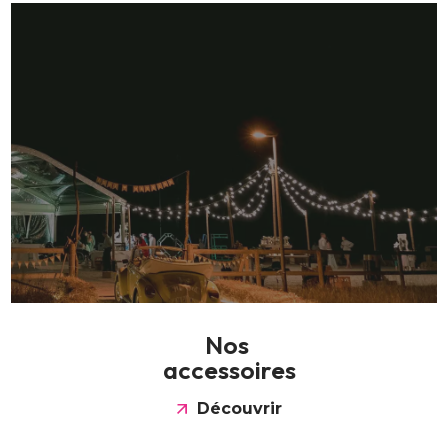
N
o
s
a
c
c
e
s
s
o
i
r
e
s
Découvrir