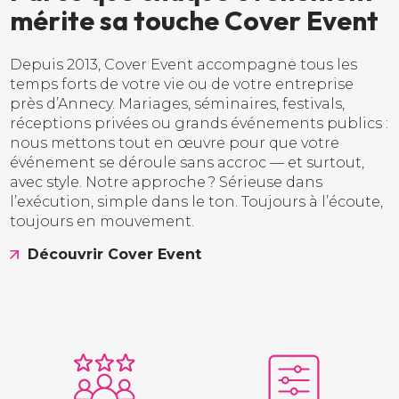
m
é
r
i
t
e
s
a
t
o
u
c
h
e
C
o
v
e
r
E
v
e
n
t
Depuis 2013, Cover Event accompagne tous les
temps forts de votre vie ou de votre entreprise
près d’Annecy. Mariages, séminaires, festivals,
réceptions privées ou grands événements publics :
nous mettons tout en œuvre pour que votre
événement se déroule sans accroc — et surtout,
avec style. Notre approche ? Sérieuse dans
l’exécution, simple dans le ton. Toujours à l’écoute,
toujours en mouvement.
Découvrir Cover Event