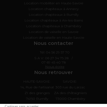
Location mobiliter en Haute-Savoie
Location chapiteaux à Annecy
Location chapiteaux à Rumilly
Location chapiteaux à Aix-les-Bains
Location chapiteaux à Chambéry
Location de vaiselle en Savoie
Location de vaiselle en Haute-Savoie
Nous contacter
Tél: 04 56 29 57 70
S A V:
06 27 34 75 28
/
07 69 45 40 78
Nous écrire
Nous retrouver
HAUTE-SAVOIE:
SAVOIE:
14, Rue de l'artisanat
303 rue du Larzac
ZI des granges
ZA des châtaigniers
74150 Rumilly
73000 Chambéry