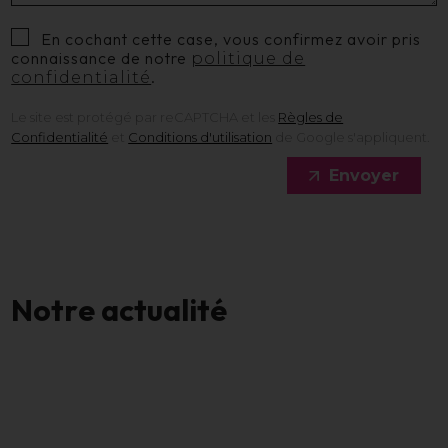
En cochant cette case, vous confirmez avoir pris
connaissance de notre
politique de
.
confidentialité
Le site est protégé par reCAPTCHA et les
Règles de
Confidentialité
et
Conditions d'utilisation
de Google s'appliquent.
Envoyer
N
o
t
r
e
a
c
t
u
a
l
i
t
é