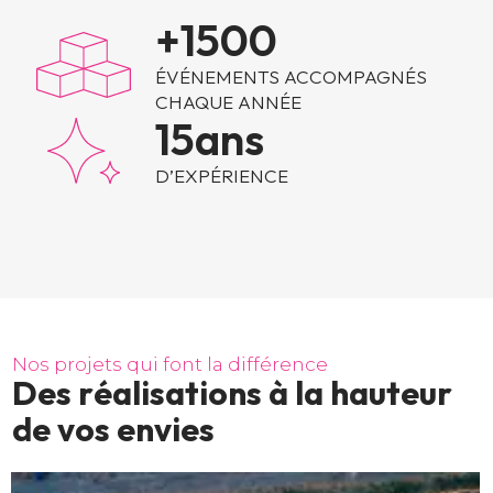
+
1500
ÉVÉNEMENTS ACCOMPAGNÉS
CHAQUE ANNÉE
15
ans
D’EXPÉRIENCE
N
o
s
p
r
o
j
e
t
s
q
u
i
f
o
n
t
l
a
d
i
f
f
é
r
e
n
c
e
D
e
s
r
é
a
l
i
s
a
t
i
o
n
s
à
l
a
h
a
u
t
e
u
r
d
e
v
o
s
e
n
v
i
e
s