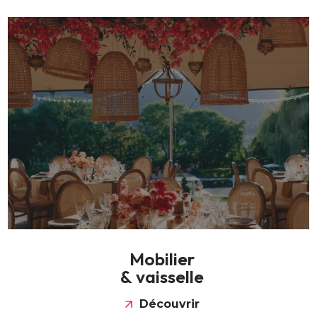
M
o
b
i
l
i
e
r
&
v
a
i
s
s
e
l
l
e
Découvrir