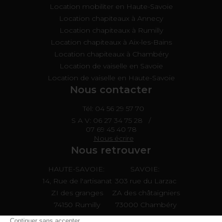
Location mobiliter en Haute-Savoie
Location chapiteaux à Annecy
Location chapiteaux à Rumilly
Location chapiteaux à Aix-les-Bains
Location chapiteaux à Chambéry
Location de vaiselle en Savoie
Location de vaiselle en Haute-Savoie
Nous contacter
Tél: 04 56 29 57 70
S A V:
06 27 34 75 28
/
07 69 45 40 78
Nous écrire
Nous retrouver
HAUTE-SAVOIE:
SAVOIE:
14, Rue de l'artisanat
303 rue du Larzac
ZI des granges
ZA des châtaigniers
74150 Rumilly
73000 Chambéry