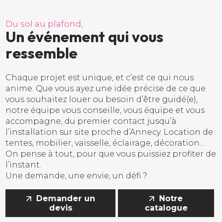
D
u
s
o
l
a
u
p
l
a
f
o
n
d
,
U
n
é
v
é
n
e
m
e
n
t
q
u
i
v
o
u
s
r
e
s
s
e
m
b
l
e
Chaque projet est unique, et c’est ce qui nous
anime. Que vous ayez une idée précise de ce que
vous souhaitez louer ou besoin d’être guidé(e),
notre équipe vous conseille, vous équipe et vous
accompagne, du premier contact jusqu’à
l’installation sur site proche d’Annecy. Location de
tentes, mobilier, vaisselle, éclairage, décoration…
On pense à tout, pour que vous puissiez profiter de
l’instant.
Une demande, une envie, un défi ?
Demander un
Notre
devis
catalogue