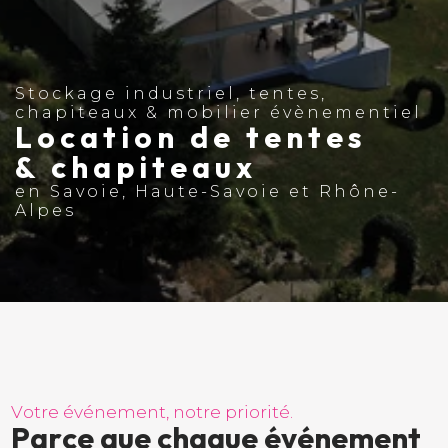
Stockage industriel, tentes,
chapiteaux & mobilier évènementiel
Location de tentes
& chapiteaux
en Savoie, Haute-Savoie et Rhône-
Alpes
V
o
t
r
e
é
v
é
n
e
m
e
n
t
,
n
o
t
r
e
p
r
i
o
r
i
t
é
.
P
a
r
c
e
q
u
e
c
h
a
q
u
e
é
v
é
n
e
m
e
n
t