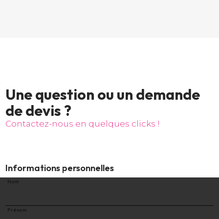
U
n
e
q
u
e
s
t
i
o
n
o
u
u
n
d
e
m
a
n
d
e
d
e
d
e
v
i
s
?
C
o
n
t
a
c
t
e
z
-
n
o
u
s
e
n
q
u
e
l
q
u
e
s
c
l
i
c
k
s
!
Informations personnelles
Nom
Prénom