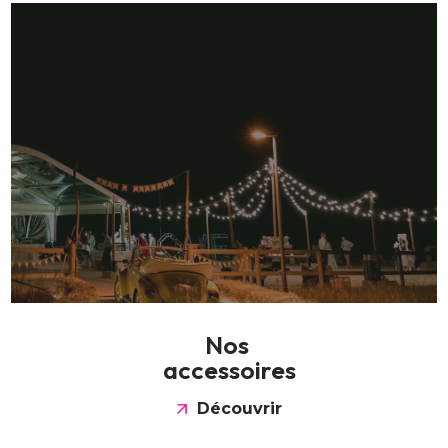
N
o
s
a
c
c
e
s
s
o
i
r
e
s
Découvrir