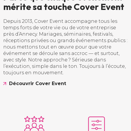
m
é
r
i
t
e
s
a
t
o
u
c
h
e
C
o
v
e
r
E
v
e
n
t
Depuis 2013, Cover Event accompagne tous les
temps forts de votre vie ou de votre entreprise
près d’Annecy. Mariages, séminaires, festivals,
réceptions privées ou grands événements publics :
nous mettons tout en œuvre pour que votre
événement se déroule sans accroc — et surtout,
avec style. Notre approche ? Sérieuse dans
l’exécution, simple dans le ton. Toujours à l’écoute,
toujours en mouvement.
Découvrir Cover Event