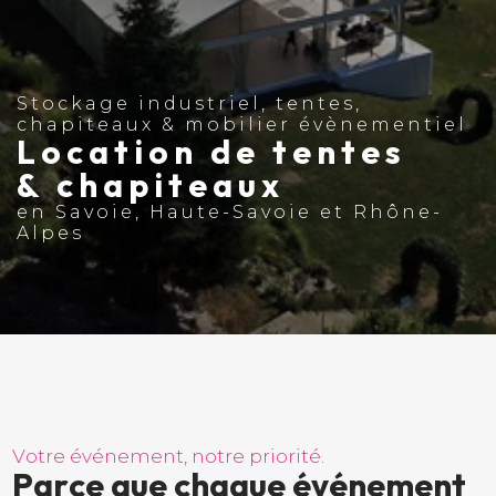
Stockage industriel, tentes,
chapiteaux & mobilier évènementiel
Location de tentes
& chapiteaux
en Savoie, Haute-Savoie et Rhône-
Alpes
V
o
t
r
e
é
v
é
n
e
m
e
n
t
,
n
o
t
r
e
p
r
i
o
r
i
t
é
.
P
a
r
c
e
q
u
e
c
h
a
q
u
e
é
v
é
n
e
m
e
n
t