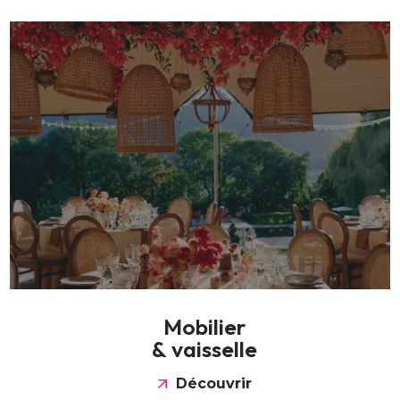
M
o
b
i
l
i
e
r
&
v
a
i
s
s
e
l
l
e
Découvrir