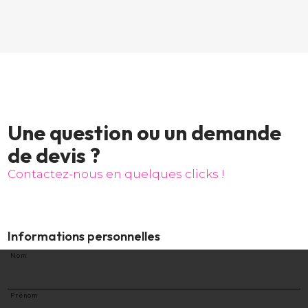
U
n
e
q
u
e
s
t
i
o
n
o
u
u
n
d
e
m
a
n
d
e
d
e
d
e
v
i
s
?
C
o
n
t
a
c
t
e
z
-
n
o
u
s
e
n
q
u
e
l
q
u
e
s
c
l
i
c
k
s
!
Informations personnelles
Nom
Prénom