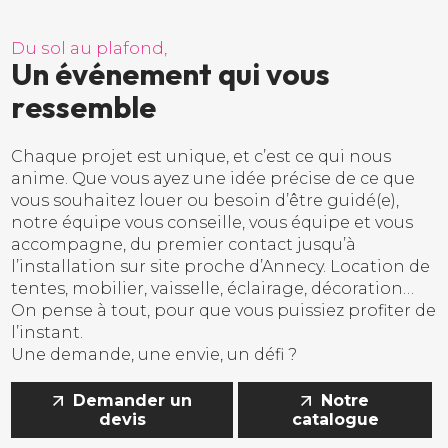
D
u
s
o
l
a
u
p
l
a
f
o
n
d
,
U
n
é
v
é
n
e
m
e
n
t
q
u
i
v
o
u
s
r
e
s
s
e
m
b
l
e
Chaque projet est unique, et c’est ce qui nous
anime. Que vous ayez une idée précise de ce que
vous souhaitez louer ou besoin d’être guidé(e),
notre équipe vous conseille, vous équipe et vous
accompagne, du premier contact jusqu’à
l’installation sur site proche d’Annecy. Location de
tentes, mobilier, vaisselle, éclairage, décoration…
On pense à tout, pour que vous puissiez profiter de
l’instant.
Une demande, une envie, un défi ?
Demander un
Notre
devis
catalogue