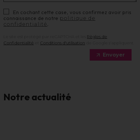
En cochant cette case, vous confirmez avoir pris
connaissance de notre
politique de
.
confidentialité
Le site est protégé par reCAPTCHA et les
Règles de
Confidentialité
et
Conditions d'utilisation
de Google s'appliquent.
Envoyer
N
o
t
r
e
a
c
t
u
a
l
i
t
é