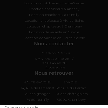
Location mobiliter en Haute-Savoie
Location chapiteaux à Annecy
Location chapiteaux à Rumilly
Location chapiteaux à Aix-les-Bains
Location chapiteaux à Chambéry
Location de vaiselle en Savoie
Location de vaiselle en Haute-Savoie
Nous contacter
Tél: 04 56 29 57 70
S A V:
06 27 34 75 28
/
07 69 45 40 78
Nous écrire
Nous retrouver
HAUTE-SAVOIE:
SAVOIE:
14, Rue de l'artisanat
303 rue du Larzac
ZI des granges
ZA des châtaigniers
74150 Rumilly
73000 Chambéry