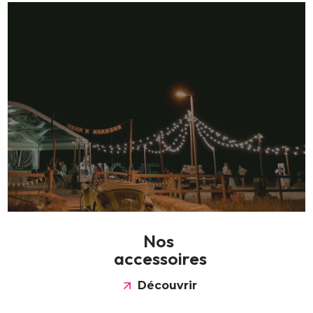
N
o
s
a
c
c
e
s
s
o
i
r
e
s
Découvrir