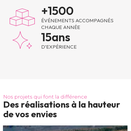
+
1500
ÉVÉNEMENTS ACCOMPAGNÉS
CHAQUE ANNÉE
15
ans
D’EXPÉRIENCE
N
o
s
p
r
o
j
e
t
s
q
u
i
f
o
n
t
l
a
d
i
f
f
é
r
e
n
c
e
D
e
s
r
é
a
l
i
s
a
t
i
o
n
s
à
l
a
h
a
u
t
e
u
r
d
e
v
o
s
e
n
v
i
e
s