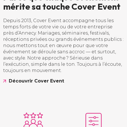
m
é
r
i
t
e
s
a
t
o
u
c
h
e
C
o
v
e
r
E
v
e
n
t
Depuis 2013, Cover Event accompagne tous les
temps forts de votre vie ou de votre entreprise
près d’Annecy. Mariages, séminaires, festivals,
réceptions privées ou grands événements publics :
nous mettons tout en œuvre pour que votre
événement se déroule sans accroc — et surtout,
avec style. Notre approche ? Sérieuse dans
l’exécution, simple dans le ton. Toujours à l’écoute,
toujours en mouvement.
Découvrir Cover Event