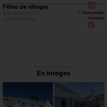
Fêtes de villages
& évènements
Demander
communaux
conseils
N
o
t
r
e
t
e
n
t
e
p
l
i
a
n
t
e
E
n
i
m
a
g
e
s